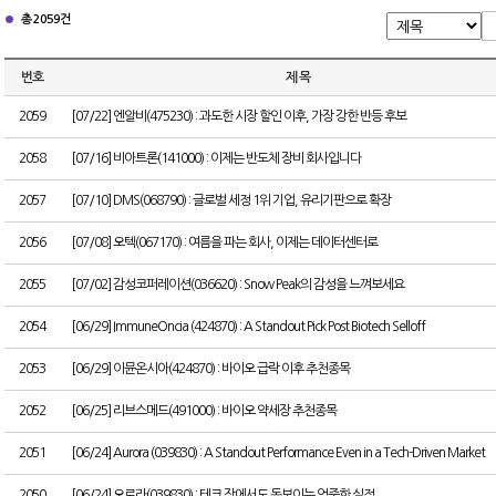
총 2059건
번호
제 목
2059
[07/22] 엔알비(475230) : 과도한 시장 할인 이후, 가장 강한 반등 후보
2058
[07/16] 비아트론(141000) : 이제는 반도체 장비 회사입니다
2057
[07/10] DMS(068790) : 글로벌 세정 1위 기업, 유리기판으로 확장
2056
[07/08] 오텍(067170) : 여름을 파는 회사, 이제는 데이터센터로
2055
[07/02] 감성코퍼레이션(036620) : Snow Peak의 감성을 느껴보세요
2054
[06/29] ImmuneOncia (424870) : A Standout Pick Post Biotech Selloff
2053
[06/29] 이뮨온시아(424870) : 바이오 급락 이후 추천종목
2052
[06/25] 리브스메드(491000) : 바이오 약세장 추천종목
2051
[06/24] Aurora (039830) : A Standout Performance Even in a Tech-Driven Market
2050
[06/24] 오로라(039830) : 테크 장에서도 돋보이는 엄중한 실적