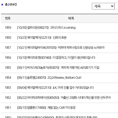
총 2059건
번호
제 목
1959
[10/30] 셀트리온(068270) : 크리스마스 is coming
1958
[10/23] 제이엘케이(322510) : 신뢰의 표본
1957
[10/21] 에이프릴바이오(397030) : 빅파마 파트너링으로 신분상승 노려보자
1956
[10/10] 에이프로젠(007460) : 더 깔끔하고, 더 많이 생산해드립니다
1955
[09/11] 씨어스테크놀로지(458870) : 격하게 저평가된 AI의료기기 기업
1954
[09/11] 솔루엠(248070) : 2Q24 Review, Bottom Out!
1953
[09/04] 제이엘케이(322510) : JLK, 미국 진출 접수 처리되었습니다
1952
[08/22] 하이퍼코퍼레이션(065650) : 저출산·고령화 시대의 혁신을 위한 선두주자
1951
[08/13] 앱클론(174900) : 재발 없는 CAR-T의 등장
1950
[08/07] 바이오플러스(099430) : 호재가 너무 많아 열거하기 힘들 정도...