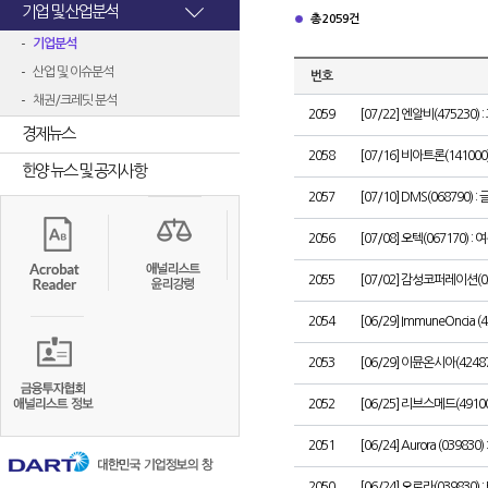
기업 및 산업분석
총 2059건
기업분석
산업 및 이슈분석
번호
채권/크레딧 분석
2059
[07/22] 엔알비(475230
경제뉴스
2058
[07/16] 비아트론(1410
한양 뉴스 및 공지사항
2057
[07/10] DMS(068790
2056
[07/08] 오텍(067170
2055
[07/02] 감성코퍼레이션(03
2054
[06/29] ImmuneOncia (424
2053
[06/29] 이뮨온시아(424
2052
[06/25] 리브스메드(491
2051
[06/24] Aurora (039830) 
2050
[06/24] 오로라(03983