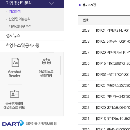
기업 및 산업분석
총 2059건
기업분석
산업 및 이슈분석
번호
채권/크레딧 분석
2039
[04/24] 케어젠(21437
경제뉴스
2038
[04/22] 삼화전기(009
한양 뉴스 및 공지사항
2037
[04/20] 지아이이노베이션(
2036
[04/16] 디오(039840)
2035
[04/08] 큐알티(405100
2034
[03/25] 아모센스(35758
2033
[03/25] 지씨지놈(3404
2032
[03/20] 홈캐스트(064
2031
[03/18] 롯데이노베이트(
2030
[03/12] 명신산업(0099