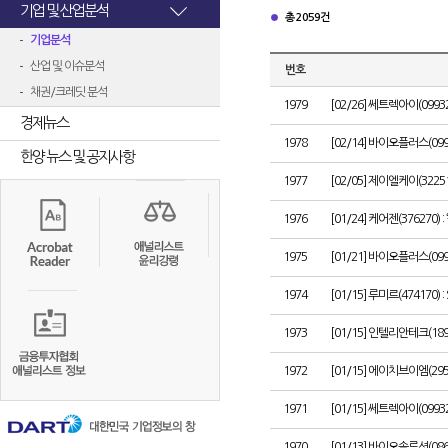
기업 및 산업분석
총 2059건
기업분석
산업 및 이슈분석
번호
채권/크레딧 분석
1979
[02/26] 쎄트렉아이(099
경제뉴스
1978
[02/14] 바이오플러스(09943
한양 뉴스 및 공지사항
1977
[02/05] 제이엘케이(3225
1976
[01/24] 케어젠(376270
1975
[01/21] 바이오플러스(099
1974
[01/15] 루미르(474170
1973
[01/15] 인텔리안테크(1
1972
[01/15] 에이치브이엠(2
1971
[01/15] 쎄트렉아이(099
1970
[01/13] 바이오솔루션(08