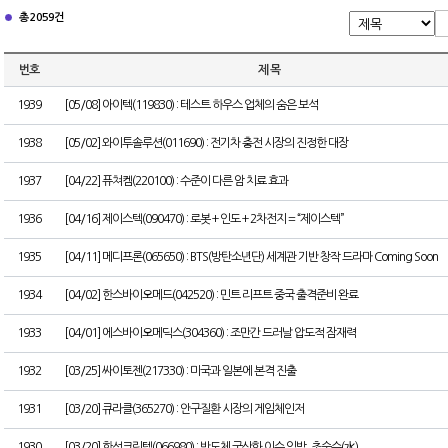
총 2059건
번호
제 목
1939
[05/08] 아이텍(119830) : 테스트 하우스 업체의 숨은 보석
1938
[05/02] 와이투솔루션(011690) : 전기차 충전 시장의 진정한 대장
1937
[04/22] 퓨쳐켐(220100) : 수준이 다른 암 치료 효과
1936
[04/16] 제이스텍(090470) : 로봇 + 인도 + 2차전지 = “제이스텍”
1935
[04/11] 메디프론(065650) : BTS(방탄소년단) 세계관 기반 창작 드라마 Coming Soon
1934
[04/02] 한스바이오메드(042520) : 민트 리프트 중국 출격준비 완료
1933
[04/01] 에스바이오메딕스(304360) : 조만간 드러날 압도적 잠재력
1932
[03/25] 싸이토젠(217330) : 미국과 일본에 본격 진출
1931
[03/20] 큐라클(365270) : 안구질환 시장의 게임체인저
1930
[03/20] 한성크린텍(066980) : 반도체 국산화 이슈 임박, 초순수(水)