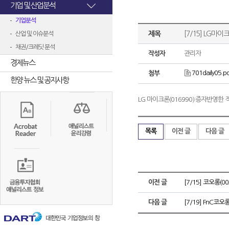
기업 및 산업분석
기업분석
제목
[7/15] LG마
산업 및 이슈분석
채권/크레딧 분석
작성자
관리자
경제뉴스
701daily05.p
첨부
한양 뉴스 및 공지사항
LG 마이크론(016990):증자반영한
목록
이전 글
다음 글
이전 글
[7/15] 코오롱(
다음 글
[7/19] FnC코오