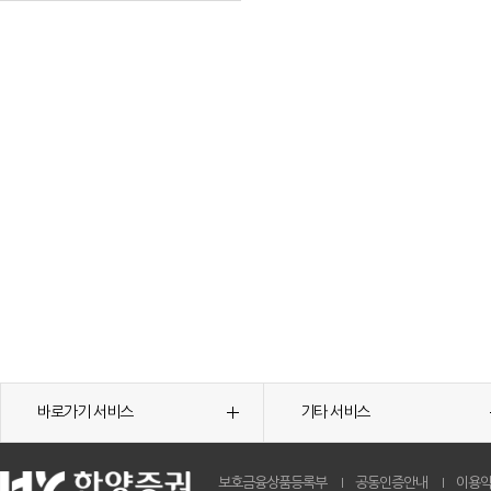
바로가기 서비스
기타 서비스
보호금융상품등록부
공동인증안내
이용