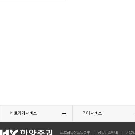
바로가기 서비스
기타 서비스
보호금융상품등록부
공동인증안내
이용