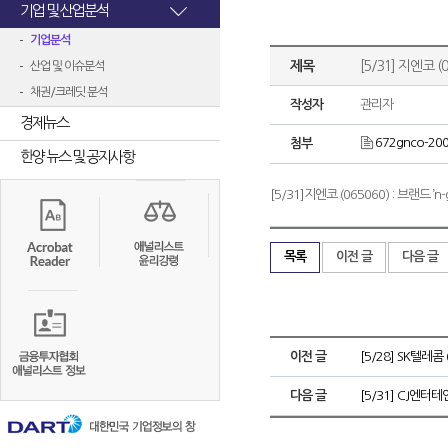
기업 및 산업분석
기업분석
제목
[5/31] 지엔코 (
산업 및 이슈분석
채권/크레딧 분석
작성자
관리자
경제뉴스
672gnco-200
첨부
한양 뉴스 및 공지사항
[5/31]지엔코 (065060) : 브랜드 ’
목록
이전 글
다음 글
이전 글
[5/28] SK텔레
다음 글
[5/31] CJ엔