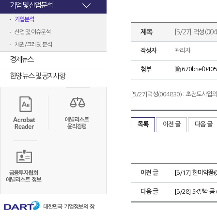
기업 및 산업분석
기업분석
제목
[5/27] 덕성(
산업 및 이슈분석
채권/크레딧 분석
작성자
관리자
경제뉴스
670brief0405
첨부
한양 뉴스 및 공지사항
[5/27]덕성(004830) : 초전도
목록
이전 글
다음 글
이전 글
[5/17] 한미약품(
다음 글
[5/28] SK텔레