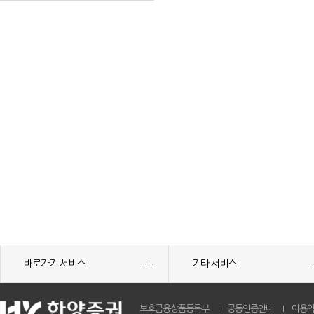
바로가기 서비스
기타 서비스
보호금융상품등록부
공동인증안내
이용