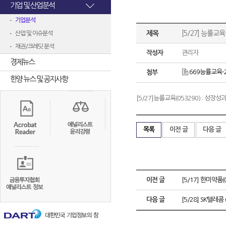
기업 및 산업분석
기업분석
제목
[5/27] 능률교
산업 및 이슈분석
채권/크레딧 분석
작성자
관리자
경제뉴스
669능률교육-20
첨부
한양 뉴스 및 공지사항
[5/27]능률교육(053290) : 성
목록
이전 글
다음 글
이전 글
[5/17] 한미약품(
다음 글
[5/28] SK텔레