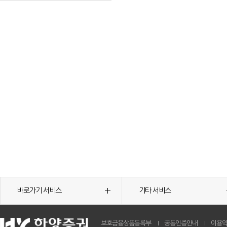
바로가기 서비스
기타 서비스
보호금융상품등록부
공동인증안내
이용