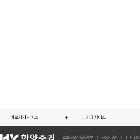
바로가기 서비스
기타 서비스
보호금융상품등록부
공동인증안내
이용