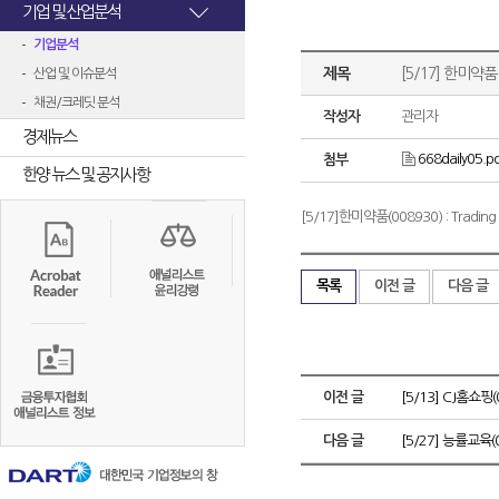
기업 및 산업분석
기업분석
제목
[5/17] 한미약품(
산업 및 이슈분석
채권/크레딧 분석
작성자
관리자
경제뉴스
668daily05.p
첨부
한양 뉴스 및 공지사항
[5/17]한미약품(008930) : Trad
목록
이전 글
다음 글
이전 글
[5/13] CJ홈쇼
다음 글
[5/27] 능률교육