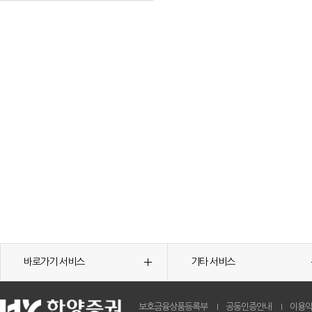
바로가기 서비스
기타 서비스
보호금융상품등록부
공동인증안내
이용