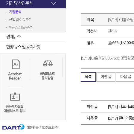
기업 및 산업분석
기업분석
제목
[5/13] CJ홈
산업 및 이슈분석
채권/크레딧 분석
작성자
관리자
경제뉴스
665cjhs2004
첨부
한양 뉴스 및 공지사항
[5/13]CJ홈쇼핑(035760): 영
목록
이전 글
다음 글
이전 글
[5/14] 터보테크
다음 글
[5/17] 한미약품(