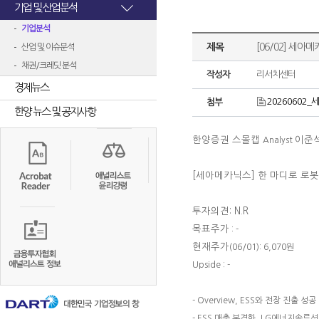
기업 및 산업분석
기업분석
제목
[06/02] 세아메
산업 및 이슈분석
채권/크레딧 분석
작성자
리서치센터
경제뉴스
20260602_세
첨부
한양 뉴스 및 공지사항
한양증권 스몰캡
이준
Analyst
[세아메카닉스] 한 마디로 로봇
투자의견: N.R
목표주가
: -
현재주가
(06/01): 6,070원
Upside : -
- Overview, ESS와 전장 진출 성공
- ESS 매출 본격화, LG에너지솔루