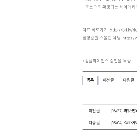
-
로봇으로 확장되는 세아메카닉
자료 바로가기: http://bit.ly/4
한양증권 스몰캡 채널
: https://
컴플라이언스 승인을 득함
*
목록
이전 글
다음 글
이전 글
[05/27] 파워넷(
다음 글
[06/04] KX하이