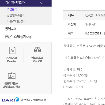
기업 및 산업분석
기업분석
제목
[05/21] 바이
산업 및 이슈분석
채권/크레딧 분석
작성자
리서치센터
경제뉴스
20260521_바
첨부
한양 뉴스 및 공지사항
한양증권 스몰캡
이준
Analyst
[바이오플러스] Why now?
투자의견: 매수
목표주가
: 9,500원
현재주가
(05/20): 5,120원
Upside : 85.5%
- 1Q26 Review, 코스메틱은 이제
- 콜라겐 스킨부스터로 열리는 에스