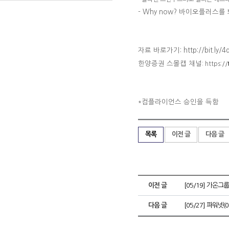
-
Why now? 바이오플러스를
자료 바로가기: http://bit.ly/4
한양증권 스몰캡 채널
: https://
컴플라이언스 승인을 득함
*
목록
이전 글
다음 글
이전 글
[05/19] 가온그
다음 글
[05/27] 파워넷(