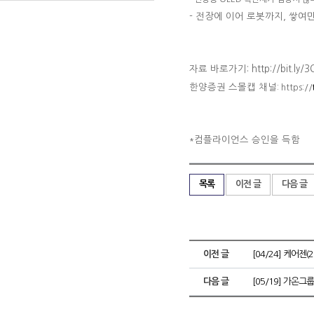
-
전장에 이어 로봇까지, 쌓여
자료 바로가기: http://bit.ly/3
한양증권 스몰캡 채널
: https://
컴플라이언스 승인을 득함
*
목록
이전 글
다음 글
이전 글
[04/24] 케어젠
다음 글
[05/19] 가온그