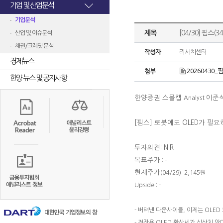
기업 및 산업분석
기업분석
제목
[04/30] 핌스(
산업 및 이슈분석
채권/크레딧 분석
작성자
리서치센터
경제뉴스
20260430_핌
첨부
한양 뉴스 및 공지사항
한양증권 스몰캡
이준
Analyst
[핌스] 로봇에도 OLED가 필
투자의견: N.R
목표주가
: -
현재주가
(04/29): 2,145원
Upside : -
- 버텨낸 다운사이클, 이제는 OLE
- 전장용 OLED 확산세가 심상치 않