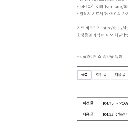
-
‘GI-102’ J&J의 ‘Pasrit
- 알러지 치료제 ‘GI-301’의
자료 바로가기: http://bit.ly/4
한양증권 제약
/
바이오 채널
: h
컴플라이언스 승인을 득함
*
목록
이전 글
다음 글
이전 글
[04/16] 디오(0
다음 글
[04/22] 삼화