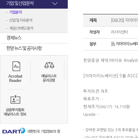
기업 및 산업분석
기업분석
제목
[04/20] 지아이
산업 및 이슈분석
채권/크레딧 분석
작성자
리서치센터
경제뉴스
지아이이노베이션2
첨부
한양 뉴스 및 공지사항
한양증권 제약
/
바이오
Analys
[지아이이노베이션]
5월 ASC
투자의견: N.R
목표주가
: -
현재주가
원
(04/17): 14,710
Upside : -
- 강력한 모멘텀 있는 3개 후보물질 
- ‘GI-101’ 임상결과 ASCO 20