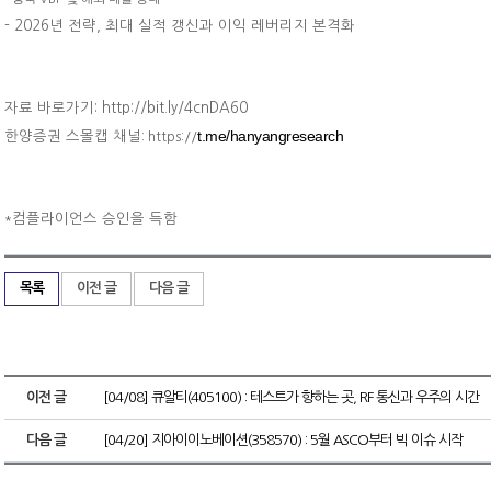
-
2026년 전략, 최대 실적 갱신과 이익 레버리지 본격화
자료 바로가기: http://bit.ly/4cnDA60
t.me/hanyangresearch
한양증권 스몰캡 채널
: https://
컴플라이언스 승인을 득함
*
목록
이전 글
다음 글
이전 글
[04/08] 큐알티(405100) : 테스트가 향하는 곳, RF 통신과 우주의 시간
다음 글
[04/20] 지아이이노베이션(358570) : 5월 ASCO부터 빅 이슈 시작