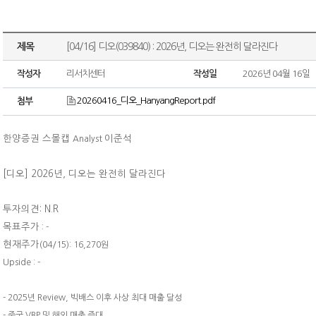
제목
[04/16] 디오(039840) : 2026년, 디오는 완전히 달라진다
작성자
리서치센터
작성일
2026년 04월 16일
20260416_디오_HanyangReport.pdf
첨부
한양증권 스몰캡
이준석
Analyst
[디오] 2026년, 디오는 완전히 달라진다
투자의견: N.R
목표주가
: -
현재주가
(04/15): 16,270원
Upside : -
- 2025년 Review, 빅배스 이후 사상 최대 매출 달성
- 중국 VBP 및 해외 매출 증대