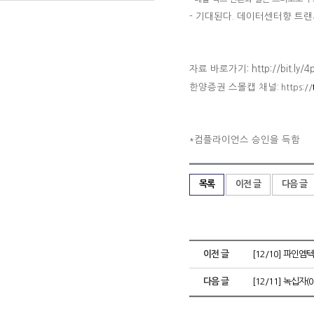
-
기대된다. 데이터센터향 트
자료 바로가기: http://bit.ly/4
한양증권 스몰캡 채널
: https://
컴플라이언스 승인을 득함
*
목록
이전 글
다음 글
이전 글
[12/10] 파인엠
다음 글
[12/11] 녹십자