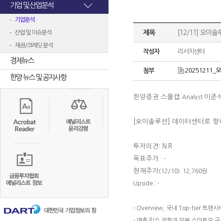
기업 및 산업분석
기업분석
제목
[12/11] 오이
산업 및 이슈분석
채권/크레딧 분석
작성자
리서치센터
경제뉴스
20251211_오
첨부
한양 뉴스 및 공지사항
한양증권 스몰캡
이준
Analyst
[오이솔루션] 데이터센터로 향
투자의견: N.R
목표주가
: -
현재주가
(12/10): 12,760원
Upside : -
- Overview, 국내 Top-tier 트
- 매출 믹스 전환과 일본 스미토모 