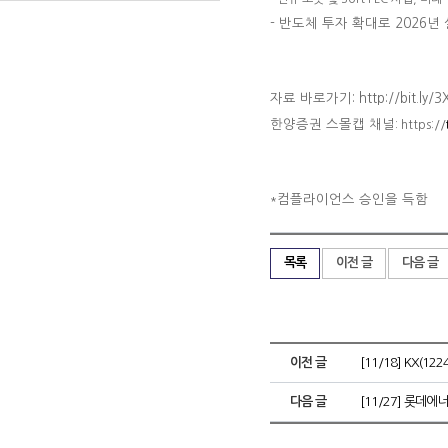
- 반도체 투자 확대로 2026년
자료 바로가기: http://bit.ly/3
한양증권 스몰캡 채널
: https://
컴플라이언스 승인을 득함
*
목록
이전 글
다음 글
이전 글
[11/18] KX(1
다음 글
[11/27] 롯데에