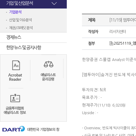
기업 및 산업분석
기업분석
제목
[11/19] 엠투
산업 및 이슈분석
채권/크레딧 분석
작성자
리서치센터
경제뉴스
20251119_엠
첨부
한양 뉴스 및 공지사항
한양증권 스몰캡
이준
Analyst
[엠투아이]숨겨진 반도체 빅사
투자의견: N.R
목표주가
: -
현재주가
(11/18): 6,020원
Upside : -
- Overview, 반도체 빅사이클의 
- 신규 로봇 및 Soft PLC 사업, 미