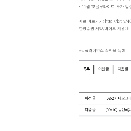
-
11월 ‘코글루타이드’ 추가 임상
자료 바로가기: http://bit.ly/4
한양증권 제약
/
바이오 채널
: h
컴플라이언스 승인을 득함
*
목록
이전 글
다음 글
이전 글
[08/27] 네오크
다음 글
[09/10] 뉴엔AI(4