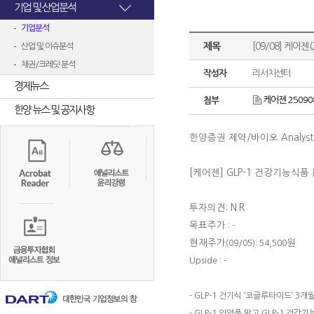
기업 및 산업분석
기업분석
제목
[09/08] 케어젠
산업 및 이슈분석
채권/크레딧 분석
작성자
리서치센터
경제뉴스
케어젠 250908
첨부
한양 뉴스 및 공지사항
한양증권 제약
/
바이오
Analys
[케어젠]
GLP-1 건강기능식품
투자의견: N.R
목표주가
: -
현재주가
원
(09/05): 54,500
Upside : -
- GLP-1 건기식 ‘코글루타이드’ 3개
- GLP-1 의약품 말고 GLP-1 건