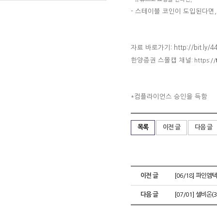
-
스테이블 코인이 도입된다면,
자료 바로가기: http://bit.ly/4
한양증권 스몰캡 채널
: https://
컴플라이언스 승인을 득함
*
목록
이전 글
다음 글
이전 글
[06/18] 파인엠텍
다음 글
[07/01] 셀비온(