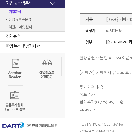
기업 및 산업분석
기업분석
제목
[06/26] 카페2
산업 및 이슈분석
채권/크레딧 분석
작성자
리서치센터
경제뉴스
20250626_카
첨부
한양 뉴스 및 공지사항
한양증권 스몰캡
이준
Analyst
[카페24] 카페에서 유튜브 쇼핑
투자의견: N.R
목표주가
: -
현재주가
(06/25): 49,000원
Upside : -
- Overview & 1Q25 Review
- 유튜브로 쇼핑을 한다면,