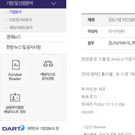
기업 및 산업분석
기업분석
제목
[06/18] 파인엠
산업 및 이슈분석
채권/크레딧 분석
작성자
리서치센터
경제뉴스
20250618_파
첨부
한양 뉴스 및 공지사항
한양증권 스몰캡
이준
Analyst
[파인엠텍] 폴더블, 새 시장 개
투자의견: N.R
목표주가
: -
현재주가
(06/17): 5,310원
Upside : -
- 1Q25 Review
- 폴더블폰, 구조적 전환 국면 진입