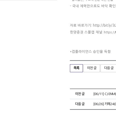
-
국내 체력만으로도 바닥 확인
자료 바로가기:
http://bit.ly/
한양증권 스몰캡 채널
: https://
컴플라이언스 승인을 득함
*
목록
이전 글
다음 글
이전 글
[06/11] CJ EN
다음 글
[06/26] 카페24