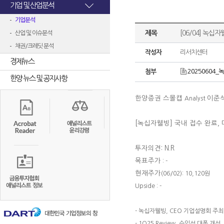
기업 및 산업분석
기업분석
제목
[06/04] 녹십자
산업 및 이슈분석
채권/크레딧 분석
작성자
리서치센터
경제뉴스
20250604_녹
첨부
한양 뉴스 및 공지사항
한양증권 스몰캡
이준
Analyst
[녹십자웰빙]
국내 접수 완료,
투자의견: N.R
목표주가
: -
현재주가
(06/02): 10,120원
Upside : -
- 녹십자웰빙, CEO 기업설명회 주최
- 1Q25 Review, 수익성 대폭 개선