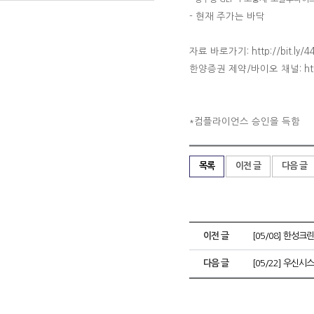
-
현재 주가는 바닥
자료 바로가기: http://bit.ly/4
한양증권 제약
/
바이오 채널
: h
컴플라이언스 승인을 득함
*
목록
이전 글
다음 글
이전 글
[05/08] 한성크린
다음 글
[05/22] 우신시스