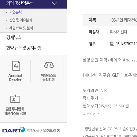
기업 및 산업분석
기업분석
제목
[05/12] 케어젠
산업 및 이슈분석
채권/크레딧 분석
작성자
리서치센터
경제뉴스
케어젠250512
첨부
한양 뉴스 및 공지사항
한양증권 제약
/
바이오
Analys
[케어젠]
경구용 GLP-1 보충제
투자의견: N.R
목표주가
: -
현재주가
원
(05/09): 23,500
Upside : -
- 황반변성 신약 ‘CG-P5’ 기술이전(
- 경구용 GLP-1 보충제 ‘코글루타