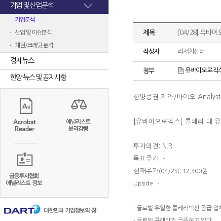
기업 및 산업분석
기업분석
제목
[04/28] 유바이
산업 및 이슈분석
채권/크레딧 분석
작성자
리서치센터
경제뉴스
유바이오로직스 2
첨부
한양 뉴스 및 공지사항
한양증권 제약
/
바이오
Analys
[유바이오로직스]
콜레라 대 
투자의견: N.R
목표주가
: -
현재주가
원
(04/25): 12,300
Upside : -
- 글로벌 유일한 콜레라백신 공급 업
- 글로벌 콜레라가 급증하고 있다