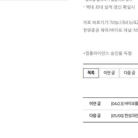
-
역대 최대 실적 갱신 확실시
자료 바로가기: http://bit.ly/4
한양증권 제약
/
바이오 채널
: h
컴플라이언스 승인을 득함
*
목록
이전 글
다음 글
이전 글
[04/23] 바이
다음 글
[05/08] 한성크린