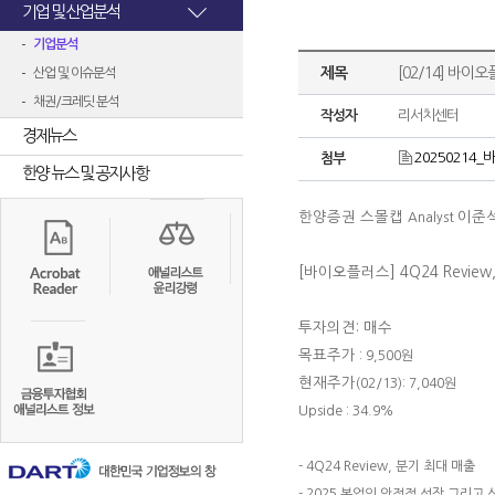
기업 및 산업분석
기업분석
제목
[02/14] 바이오플
산업 및 이슈분석
채권/크레딧 분석
작성자
리서치센터
경제뉴스
20250214_바
첨부
한양 뉴스 및 공지사항
한양증권 스몰캡
이준
Analyst
[바이오플러스]
4Q24 Review
투자의견: 매수
목표주가
: 9,500원
현재주가
(02/13): 7,040원
Upside : 34.9%
- 4Q24 Review, 분기 최대 매출
- 2025 본업의 안정적 성장 그리고