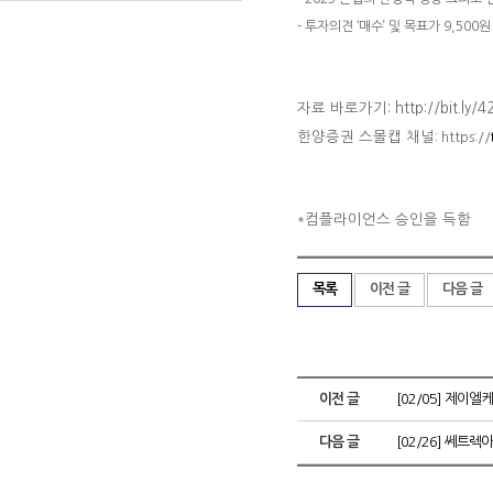
- 투자의견 ‘매수’ 및 목표가 9,500
자료 바로가기:
http://bit.ly/
한양증권 스몰캡 채널
: https://
컴플라이언스 승인을 득함
*
목록
이전 글
다음 글
이전 글
[02/05] 제이엘케
다음 글
[02/26] 쎄트렉