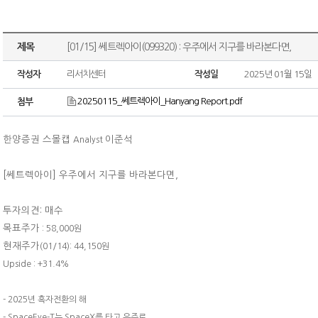
제목
[01/15] 쎄트렉아이(099320) : 우주에서 지구를 바라본다면,
작성자
리서치센터
작성일
2025년 01월 15일
20250115_쎄트렉아이_Hanyang Report.pdf
첨부
한양증권 스몰캡
이준석
Analyst
[쎄트렉아이]
우주에서 지구를 바라본다면,
투자의견: 매수
목표주가
: 58,000원
현재주가
(01/14): 44,150원
Upside : +31.4%
- 2025년 흑자전환의 해
- SpaceEye-T는 SpaceX를 타고 우주로