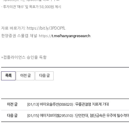
- 투자의견 ‘매수’ 및 목표가 58,000원 제시
자료 바로가기: https://bit.ly/3PDOPfL
t.me/hanyangresearch
한양증권 스몰캡 채널
: https://
컴플라이언스 승인을 득함
*
목록
이전 글
다음 글
이전 글
[01/13] 바이오솔루션(086820) : 무릎관절염 치료제 기대
다음 글
[01/15] 에이치브이엠(295310) : 단언컨대, 첨단금속은 우주에 필수적