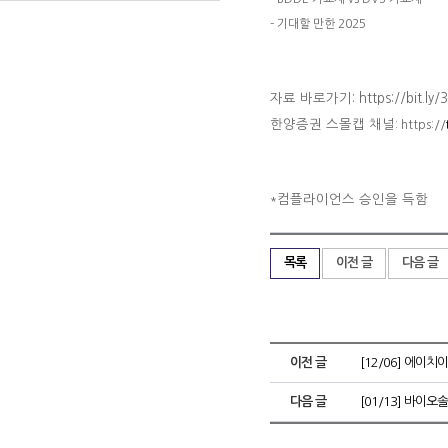
- 기대할 만한 2025
자료 바로가기: https://bit.ly/3
한양증권 스몰캡 채널
: https://
컴플라이언스 승인을 득함
*
목록
이전 글
다음 글
이전 글
[12/06] 에이치
다음 글
[01/13] 바이오