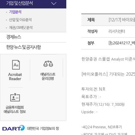
기업 및 산업분석
기업분석
제목
[12/17] 바이오
산업 및 이슈분석
채권/크레딧 분석
작성자
리서치센터
경제뉴스
20241217_바
첨부
한양 뉴스 및 공지사항
한양증권 스몰캡
이준
Analyst
[바이오플러스]
기대되는 202
투자의견: N.R
목표주가
: -
현재주가
(12/16): 7,380원
Upside : -
-4Q24 Preview, NDR후기
- BDDE 가교제 vs DVS 가교제