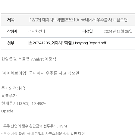
제목
[12/06] 에이치브이엠(295310) : 국내에서 우주를 사고 싶으면
작성자
리서치센터
작성일
2024년 12월 06일
20241206_에이치브이엠_Hanyang Report.pdf
첨부
한양증권 스몰캡
이준석
Analyst
[에이치브이엠]
국내에서 우주를 사고 싶으면
투자의견: N.R
목표주가
: -
현재주가
(12/05): 19,490원
Upside : -
- 우주 산업의 필수 첨단금속 선두주자, HVM
- 우주 시장 확장, 국내 기업의 자연스러운 성장 발판 마련