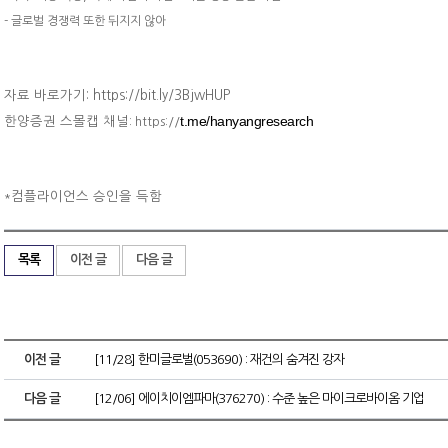
- 글로벌 경쟁력 또한 뒤지지 않아
자료 바로가기: https://bit.ly/3BjwHUP
t.me/hanyangresearch
한양증권 스몰캡 채널
: https://
컴플라이언스 승인을 득함
*
목록
이전 글
다음 글
이전 글
[11/28] 한미글로벌(053690) : 재건의 숨겨진 강자
다음 글
[12/06] 에이치이엠파마(376270) : 수준 높은 마이크로바이옴 기업