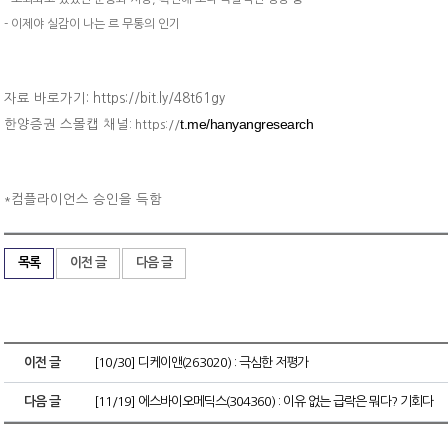
- 이제야 실감이 나는 르 무통의 인기
자료 바로가기: https://bit.ly/48t61gy
t.me/hanyangresearch
한양증권 스몰캡 채널
: https://
컴플라이언스 승인을 득함
*
목록
이전 글
다음 글
이전 글
[10/30] 디케이앤(263020) : 극심한 저평가
다음 글
[11/19] 에스바이오메딕스(304360) : 이유 없는 급락은 뭐다? 기회다