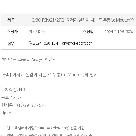
제목
[10/30] FSN(214270) : 이제야 실감이 나는 르 무통(Le Mouton)
작성자
리서치센터
작성일
2024년 10월 30일
20241030_FSN_HanyangReport.pdf
첨부
한양증권 스몰캡
이준석
Analyst
[FSN]
이제야 실감이 나는 르 무통(Le Mouton)의 인기
투자의견: N.R
목표주가
: -
현재주가
(10/29): 2,145원
Upside : -
- 브랜드 액셀러레이팅(Brand Accelerating) 전문 기업
- 소외되고 있었던 운동화 시장, 확인해 보니 폭발적인 성장 중