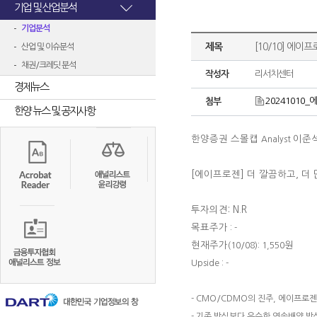
기업 및 산업분석
기업분석
제목
[10/10] 에이
산업 및 이슈분석
채권/크레딧 분석
작성자
리서치센터
경제뉴스
20241010_에
첨부
한양 뉴스 및 공지사항
한양증권 스몰캡
이준
Analyst
[에이프로젠]
더 깔끔하고, 더
투자의견: N.R
목표주가
: -
현재주가
원
(10/08): 1,550
Upside : -
- CMO/CDMO의 진주, 에이프로젠
- 기존 방식보다 우수한 연속배양 방