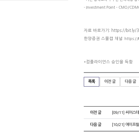
- Investment Point – CMO
자료 바로가기: https://bit.ly/
한양증권 스몰캡 채널
: https://
컴플라이언스 승인을 득함
*
목록
이전 글
다음 글
이전 글
[09/11] 씨어스
다음 글
[10/21] 에이