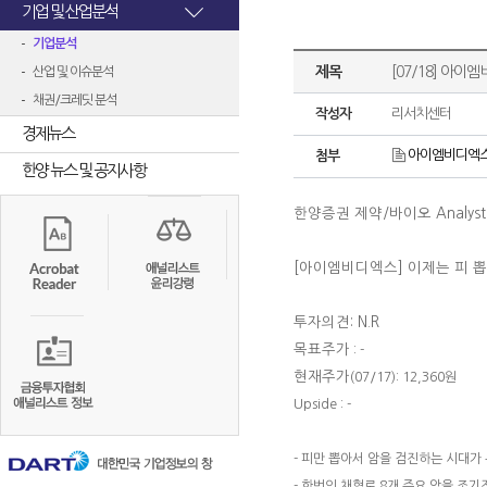
기업 및 산업분석
기업분석
제목
[07/18] 아이
산업 및 이슈분석
채권/크레딧 분석
작성자
리서치센터
경제뉴스
아이엠비디엑스2
첨부
한양 뉴스 및 공지사항
한양증권 제약
/
바이오
Analys
[아이엠비디엑스
] 이제는 피 
투자의견: N.R
목표주가
: -
현재주가
(07/17): 12,360원
Upside : -
- 피만 뽑아서 암을 검진하는 시대가 
- 한번의 채혈로 8개 주요 암을 조기