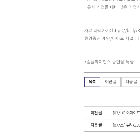
-
유사 기업들 대비 낮은 기업가
자료 바로가기
:
https://bit.l
한양증권 제약
바이오 채널
/
: h
컴플라이언스 승인을 득함
*
목록
이전 글
다음 글
이전 글
[07/10] 이에이
다음 글
[07/25] 뷰노(3