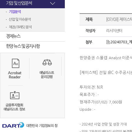
기업 및 산업분석
기업분석
제목
[07/03] 제이스
산업 및 이슈분석
채권/크레딧 분석
작성자
리서치센터
경제뉴스
20240703_제
첨부
한양 뉴스 및 공지사항
한양증권 스몰캡
이준
Analyst
[제이스텍]
전일 IBC 수주공시
투자의견: N.R
목표주가
: -
현재주가
원
(07/02): 7,060
Upside : -
- 2024년 사업 전망 및 성장 기대
- 인도 2차전지 배터리 사업의 본격