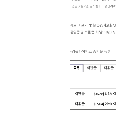
- 전일(7월 2일)공시한 IBC 공급계
자료 바로가기: https://bit.ly
한양증권 스몰캡 채널
: https://
컴플라이언스 승인을 득함
*
목록
이전 글
다음 글
이전 글
[06/28] 압타바이
다음 글
[07/04] 에스바