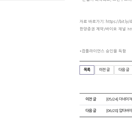
자료 바로가기
:
https://bit.l
한양증권 제약
바이오 채널
/
: h
컴플라이언스 승인을 득함
*
목록
이전 글
다음 글
이전 글
[05/24] 더네이
다음 글
[06/28] 압타바이