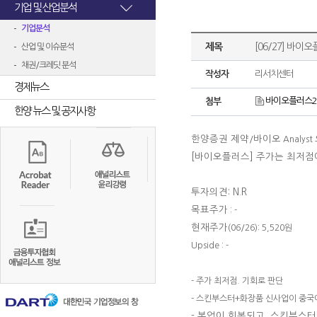
기업 및 산업분석
기업분석
제목
[06/27] 바이
산업 및 이슈분석
채권/크레딧 분석
작성자
리서치센터
경제뉴스
바이오플러스240
첨부
한양 뉴스 및 공지사항
한양증권 제약
바이오
/
Analyst
[바이오플러스
] 주가는 최저점
투자의견: N.R
목표주가
: -
현재주가
(06/26): 5,520원
Upside : -
- 주가 최저점. 기회로 판단
- 스킨부스터+화장품 신사업이 중국
-
본업이 회복되고, 스킨부스터