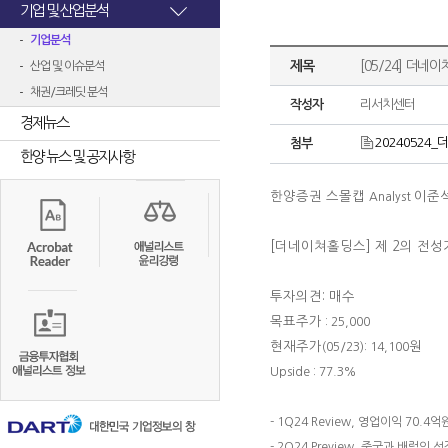
기업 및 산업분석
기업분석
제목
[05/24] 더네
산업 및 이슈분석
채권/크레딧 분석
작성자
리서치센터
경제뉴스
20240524_더
첨부
한양 뉴스 및 공지사항
한양증권 스몰캡
이준
Analyst
[더네이쳐홀딩스]
제 2의 전성
투자의견: 매수
목표주가
: 25,000
현재주가
원
(05/23): 14,100
Upside : 77.3%
- 1Q24 Review, 영업이익 70.4억
- 2Q24 Preview, 중국과 배럴의 