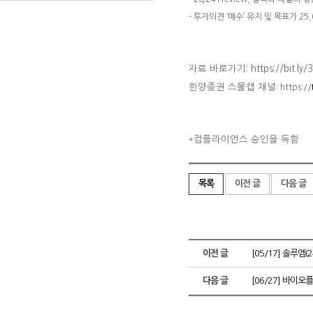
- 투자의견 ‘매수’ 유지 및 목표가 25
자료 바로가기:
https://bit.ly
한양증권 스몰캡 채널
: https://
컴플라이언스 승인을 득함
*
목록
이전 글
다음 글
이전 글
[05/17] 솔루엠
다음 글
[06/27] 바이오