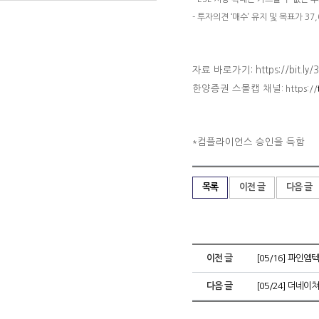
- 투자의견 ‘매수’ 유지 및 목표가 37
자료 바로가기: https://bit.ly/
한양증권 스몰캡 채널
: https://
컴플라이언스 승인을 득함
*
목록
이전 글
다음 글
이전 글
[05/16] 파인엠
다음 글
[05/24] 더네이