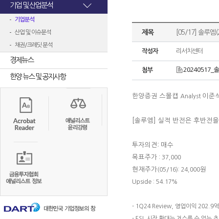
기업 및 산업분석
기업분석
제목
[05/17] 솔루
산업 및 이슈분석
채권/크레딧 분석
작성자
리서치센터
경제뉴스
20240517_솔
첨부
한양 뉴스 및 공지사항
한양증권 스몰캡
이준
Analyst
[솔루엠]
실적 반전은 후반전을
투자의견: 매수
목표주가
: 37,000
현재주가
원
(05/16): 24,000
Upside : 54.17%
- 1Q24 Review, 영업이익 202.
- ESL 시장 확대는 거스를 수 없는 