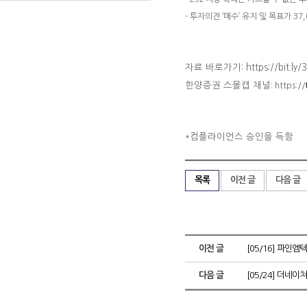
- 투자의견 ‘매수’ 유지 및 목표가 37
자료 바로가기: https://bit.ly/
한양증권 스몰캡 채널
: https://
컴플라이언스 승인을 득함
*
목록
이전 글
다음 글
이전 글
[05/16] 파인엠
다음 글
[05/24] 더네이