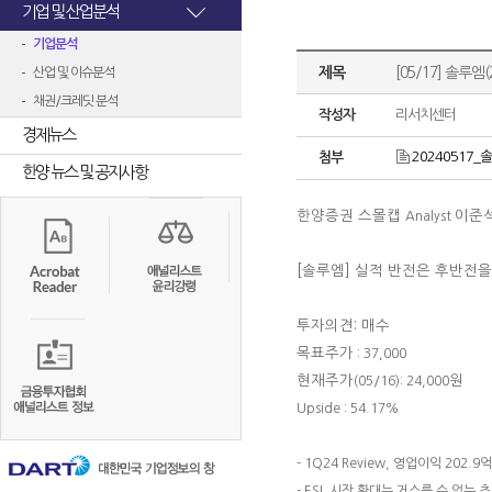
기업 및 산업분석
기업분석
제목
[05/17] 솔루
산업 및 이슈분석
채권/크레딧 분석
작성자
리서치센터
경제뉴스
20240517_솔
첨부
한양 뉴스 및 공지사항
한양증권 스몰캡
이준
Analyst
[솔루엠]
실적 반전은 후반전을
투자의견: 매수
목표주가
: 37,000
현재주가
원
(05/16): 24,000
Upside : 54.17%
- 1Q24 Review, 영업이익 202.
- ESL 시장 확대는 거스를 수 없는 