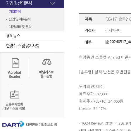
기업 및 산업분석
기업분석
제목
[05/17] 솔루
산업 및 이슈분석
채권/크레딧 분석
작성자
리서치센터
경제뉴스
20240517_솔
첨부
한양 뉴스 및 공지사항
한양증권 스몰캡
이준
Analyst
[솔루엠]
실적 반전은 후반전을
투자의견: 매수
목표주가
: 37,000
현재주가
원
(05/16): 24,000
Upside : 54.17%
- 1Q24 Review, 영업이익 202.
- ESL 시장 확대는 거스를 수 없는 