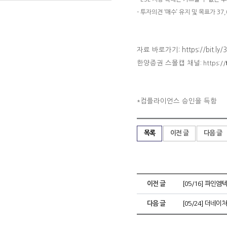
- 투자의견 ‘매수’ 유지 및 목표가 37
자료 바로가기: https://bit.ly/
한양증권 스몰캡 채널
: https://
컴플라이언스 승인을 득함
*
목록
이전 글
다음 글
이전 글
[05/16] 파인엠
다음 글
[05/24] 더네이