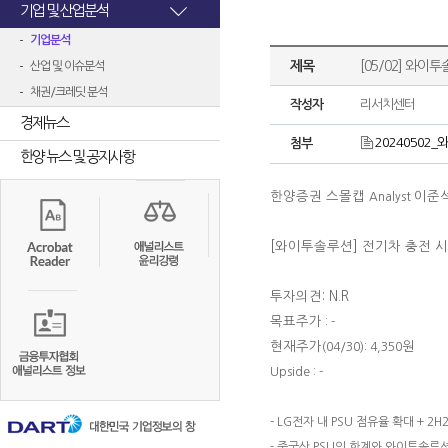
기업 및 산업분석
기업분석
제목
[05/02] 와이
산업 및 이슈분석
채권/크레딧 분석
작성자
리서치센터
경제뉴스
20240502_와
첨부
한양 뉴스 및 공지사항
한양증권 스몰캡
이준
Analyst
[와이투솔루션]
전기차 충전 시
투자의견: N.R
목표주가
: -
현재주가
원
(04/30): 4,350
Upside : -
- LG전자 내 PSU 점유율 확대 + 2
- 중국산 PSU의 한계와 와이투솔루