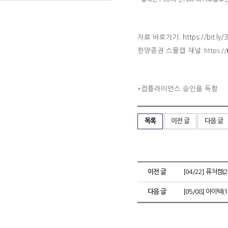
자료 바로가기: https://bit.ly/3
한양증권 스몰캡 채널
: https://
컴플라이언스 승인을 득함
*
목록
이전 글
다음 글
이전 글
[04/22] 퓨쳐켐(
다음 글
[05/08] 아이텍