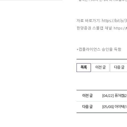
자료 바로가기: https://bit.ly/3
한양증권 스몰캡 채널
: https://
컴플라이언스 승인을 득함
*
목록
이전 글
다음 글
이전 글
[04/22] 퓨쳐켐(
다음 글
[05/08] 아이텍