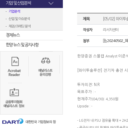
기업 및 산업분석
기업분석
제목
[05/02] 와이
산업 및 이슈분석
채권/크레딧 분석
작성자
리서치센터
경제뉴스
20240502_와
첨부
한양 뉴스 및 공지사항
한양증권 스몰캡
이준
Analyst
[와이투솔루션]
전기차 충전 시
투자의견: N.R
목표주가
: -
현재주가
원
(04/30): 4,350
Upside : -
- LG전자 내 PSU 점유율 확대 + 2
- 중국산 PSU의 한계와 와이투솔루