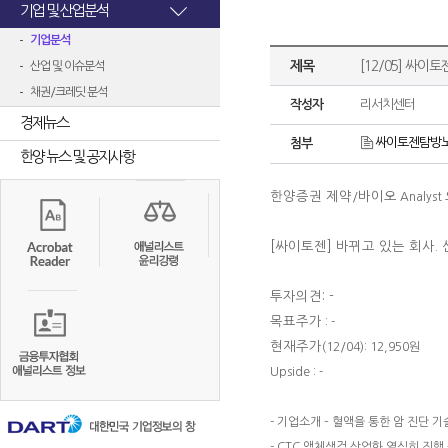
기업 및 산업분석
기업분석
제목
[12/05] 싸이토
산업 및 이슈분석
채권/크레딧 분석
작성자
리서치센터
경제뉴스
싸이토젠탐방노트
첨부
한양 뉴스 및 공지사항
한양증권 제약
바이오
/
Analyst
[싸이토젠
]
바뀌고 있는 회사. 
투자의견: -
목표주가
: -
현재주가
(12/04): 12,950원
Upside : -
- 기업소개 – 혈액을 통한 암 진단 
- CTC 액체생검 상업화 열심히 진행