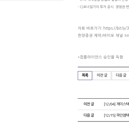
- CJ오너일가의 투자 공시. 경영권 
자료 바로가기
:
https://bit.ly
한양증권 제약
바이오 채널
/
: h
컴플라이언스 승인을 득함
*
목록
이전 글
다음 글
이전 글
[12/04] 제이스텍
다음 글
[12/15] 파인엠텍