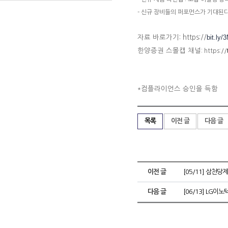
- 신규 장비들의 퍼포먼스가 기대된
bit.ly
자료 바로가기
:
https://
한양증권 스몰캡 채널
: https://
컴플라이언스 승인을 득함
*
목록
이전 글
다음 글
이전 글
[05/11] 삼천당제
다음 글
[06/13] LG이노