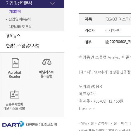
기업 및 산업분석
기업분석
제목
[06/08] 예스티
산업 및 이슈분석
채권/크레딧 분석
작성자
리서치센터
경제뉴스
20230608_예
첨부
한양 뉴스 및 공지사항
한양증권 스몰캡
이준
Analyst
[예스티
] [NDR후기] 쟁쟁한 신규 
투자의견: N.R
목표주가
: -
현재주가
원
(06/08): 12,160
Upside : -
- 열원기술 + 압력제어기술 = 예스티
- 신규 제품 라인업 : 고압 어닐링 장비