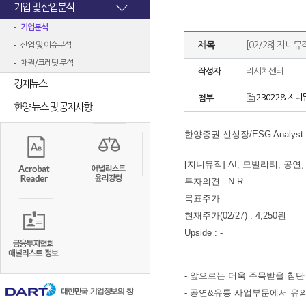
기업 및 산업분석
기업분석
제목
[02/28] 지니뮤
산업 및 이슈분석
채권/크레딧 분석
작성자
리서치센터
경제뉴스
230228 지니
첨부
한양 뉴스 및 공지사항
한양증권 신성장/ESG Analys
[지니뮤직] AI, 모빌리티, 공
투자의견 : N.R
목표주가 : -
현재주가(02/27
) : 4,250
원
Upside : -
- 앞으로는 더욱 주목받을 첨단
- 공연&유
통 사업부문에서 유