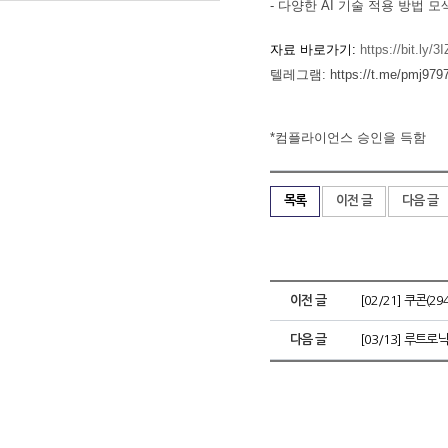
- 다양한 AI 기술 적용 방법 
자료 바로가기:
https://bit.ly/
텔레그램: https://t.me/pmj979
*컴플라이언스 승인을 득함
목록
이전 글
다음 글
이전 글
[02/21] 쿠콘(
다음 글
[03/13] 루트로