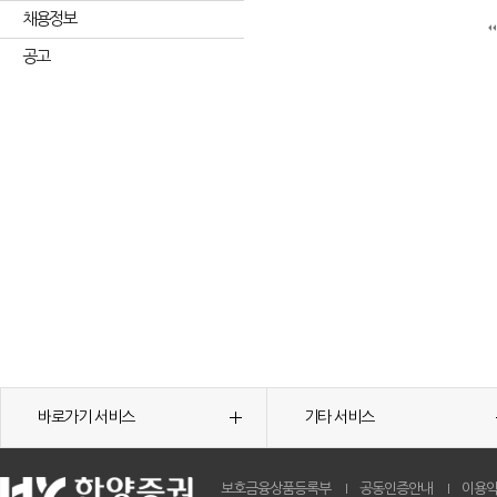
채용정보
공고
바로가기 서비스
기타 서비스
보호금융상품등록부
공동인증안내
이용