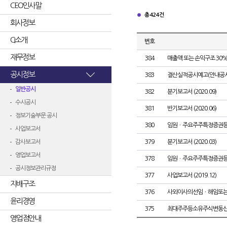
CEO인사말
총 424건
회사정보
CI소개
번호
재무정보
384
매출액 또는 손익구조 30%
공시정보
383
결산실적공시예고(안내공시
일반공시
382
분기보고서 (2020.09)
수시공시
381
반기보고서 (2020.06)
정보기술부문 공시
380
임원ㆍ주요주주특정증권
사업보고서
감사보고서
379
분기보고서 (2020.03)
영업보고서
378
임원ㆍ주요주주특정증권
공시정보관리규정
377
사업보고서 (2019.12)
지배구조
376
사외이사의선임ㆍ해임또
윤리경영
375
최대주주등소유주식변동
영업점안내