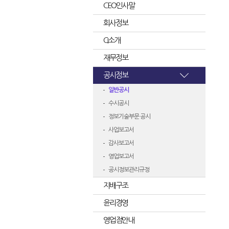
CEO인사말
회사정보
CI소개
재무정보
공시정보
일반공시
수시공시
정보기술부문 공시
사업보고서
감사보고서
영업보고서
공시정보관리규정
지배구조
윤리경영
영업점안내