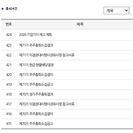
총 424건
번호
제 목
424
2026 기업가치 제고 계획
423
제71기 주주총회소집결과
422
제71기 의결권대리행사권유사항 참고서류
421
제71기 현금·현물배당결정
420
제71기 주주총회소집결의
419
제71기 주주총회소집공고
418
제70기 정기주주총회결과
417
제70기 의결권대리행사권유사항 참고서류
416
제70기 주주총회소집결의
415
제70기 주주총회소집공고