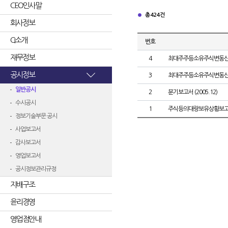
CEO인사말
총 424건
회사정보
CI소개
번호
재무정보
4
최대주주등소유주식변동
공시정보
3
최대주주등소유주식변동
일반공시
2
분기보고서 (2005.12)
수시공시
1
주식등의대량보유상황보고
정보기술부문 공시
사업보고서
감사보고서
영업보고서
공시정보관리규정
지배구조
윤리경영
영업점안내