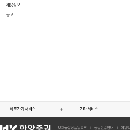
채용정보
공고
바로가기 서비스
기타 서비스
보호금융상품등록부
공동인증안내
이용