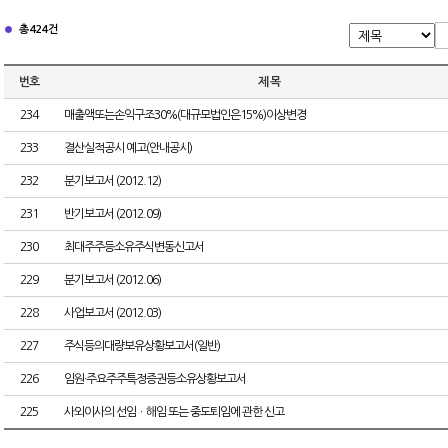
총 424건
번호
제 목
234
매출액또는손익구조30%(대규모법인은15%)이상변경
233
결산실적공시 예고(안내공시)
232
분기보고서 (2012.12)
231
반기보고서 (2012.09)
230
최대주주등소유주식변동신고서
229
분기보고서 (2012.06)
228
사업보고서 (2012.03)
227
주식등의대량보유상황보고서(일반)
226
임원·주요주주특정증권등소유상황보고서
225
사외이사의 선임ㆍ해임 또는 중도퇴임에 관한 신고