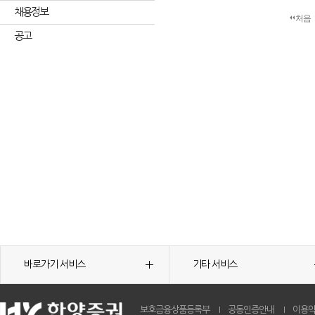
채용정보
처음
공고
바로가기 서비스
기타 서비스
보호금융상품등록부
공동인증안내
이용