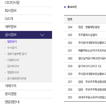
CEO인사말
총 424건
회사정보
CI소개
번호
재무정보
264
현금ㆍ현물배당결정
공시정보
263
주주총회소집결의
일반공시
262
주식등의대량보유상황보고
수시공시
261
매출액또는손익구조30%(
정보기술부문 공시
260
결산실적공시예고(안내공시
사업보고서
감사보고서
259
분기보고서 (2013.12)
영업보고서
258
주식등의대량보유상황보고
공시정보관리규정
257
임원ㆍ주요주주특정증권
지배구조
256
임원ㆍ주요주주특정증권
윤리경영
255
최대주주등소유주식변동
영업점안내