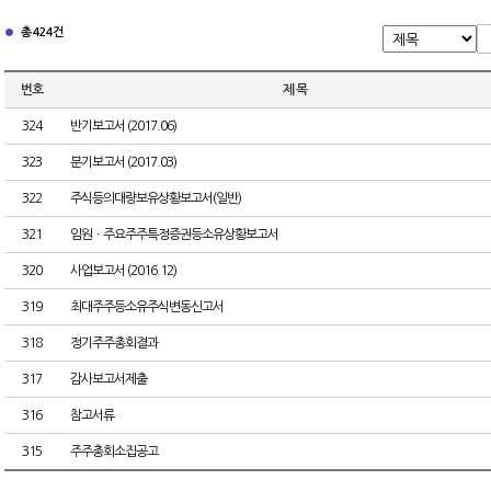
총 424건
번호
제 목
324
반기보고서 (2017.06)
323
분기보고서 (2017.03)
322
주식등의대량보유상황보고서(일반)
321
임원ㆍ주요주주특정증권등소유상황보고서
320
사업보고서 (2016.12)
319
최대주주등소유주식변동신고서
318
정기주주총회결과
317
감사보고서제출
316
참고서류
315
주주총회소집공고