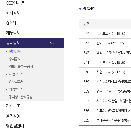
CEO인사말
총 424건
회사정보
CI소개
번호
재무정보
344
분기보고서 (2018.09)
공시정보
343
반기보고서(2018.06)
일반공시
342
임원ㆍ주요주주특정증권
수시공시
341
분기보고서 (2018.03)
정보기술부문 공시
340
사업보고서 (2017.12)
사업보고서
감사보고서
339
주식등의대량보유상황보고
영업보고서
338
임원ㆍ주요주주특정증권
공시정보관리규정
337
사외이사의선임ㆍ해임또
지배구조
336
대표이사(대표집행임원)변
윤리경영
335
최대주주등소유주식변동
영업점안내