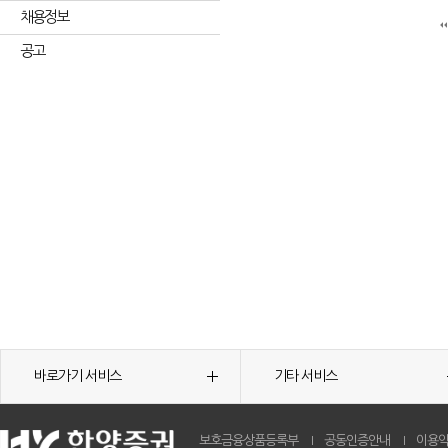
채용정보
공고
바로가기 서비스
기타 서비스
보호금융상품등록부
공동인증안내
이용